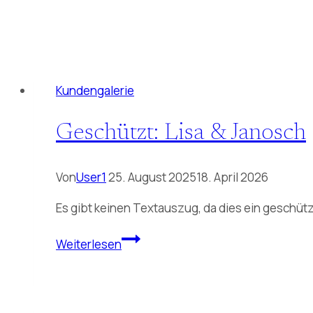
Kundengalerie
Geschützt: Lisa & Janosch
Von
User1
25. August 2025
18. April 2026
Es gibt keinen Textauszug, da dies ein geschützt
Geschützt:
Weiterlesen
Lisa
&
Janosch