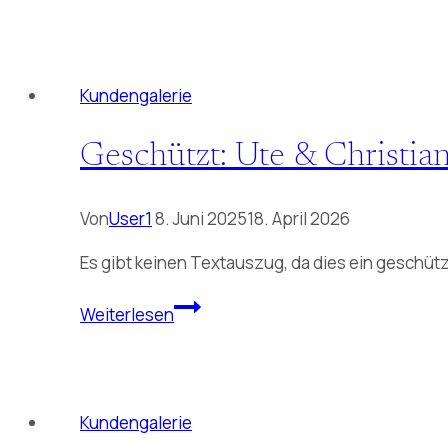
Charlotte
&
Friedemann
Kundengalerie
Geschützt: Ute & Christi
Von
User1
8. Juni 2025
18. April 2026
Es gibt keinen Textauszug, da dies ein geschützt
Geschützt:
Weiterlesen
Ute
&
Christian
31.05.2025
Kundengalerie