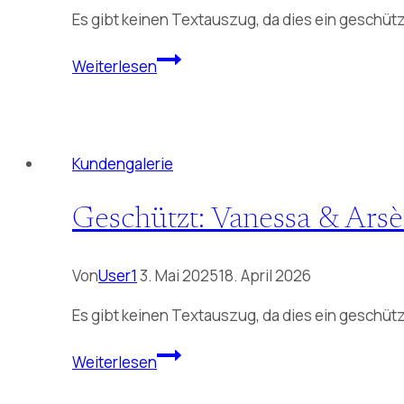
Es gibt keinen Textauszug, da dies ein geschützt
Geschützt:
Weiterlesen
Christina
&
Martin
03.05.2025
Kundengalerie
Geschützt: Vanessa & Ars
Von
User1
3. Mai 2025
18. April 2026
Es gibt keinen Textauszug, da dies ein geschützt
Geschützt:
Weiterlesen
Vanessa
&