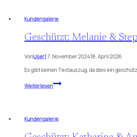
Arsène
Freunde
Kundengalerie
12.04.2025
Geschützt: Melanie & St
Von
User1
7. November 2024
18. April 2026
Es gibt keinen Textauszug, da dies ein geschützt
Geschützt:
Weiterlesen
Melanie
&
Stephen
Freunde
Kundengalerie
28.09.2024