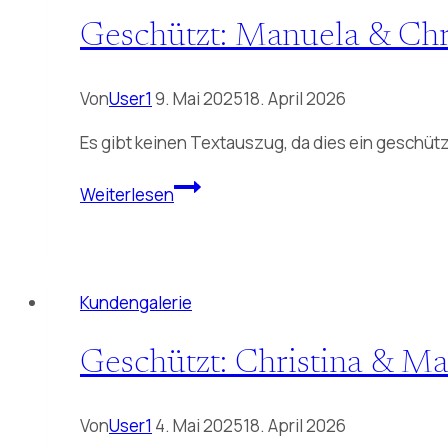
Geschützt: Manuela & Ch
Von
User1
9. Mai 2025
18. April 2026
Es gibt keinen Textauszug, da dies ein geschützt
Geschützt:
Weiterlesen
Manuela
&
Christoph
09.05.2025
Kundengalerie
Geschützt: Christina & M
Von
User1
4. Mai 2025
18. April 2026