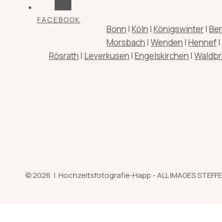
FACEBOOK
Bonn
|
Köln
|
Königswinter
|
Ber
Morsbach
|
Wenden
|
Hennef
|
Rösrath
|
Leverkusen
|
Engelskirchen
|
Waldbr
© 2026 | Hochzeitsfotografie-Happ - ALL IMAGES STEFF