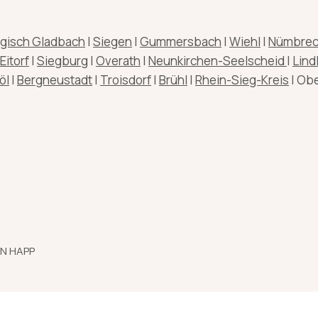
gisch Gladbach
|
Siegen
|
Gummersbach
|
Wiehl
|
Nümbrec
Eitorf
|
Siegburg
|
Overath
|
Neunkirchen-Seelscheid
|
Lind
öl
|
Bergneustadt
|
Troisdorf
|
Brühl
|
Rhein-Sieg-Kreis
| Ob
EN HAPP