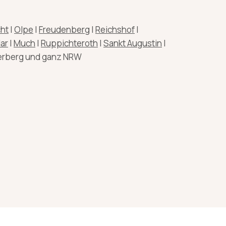
ht
|
Olpe
|
Freudenberg
|
Reichshof
|
lar
|
Much
|
Ruppichteroth
|
Sankt Augustin
|
erberg und ganz NRW