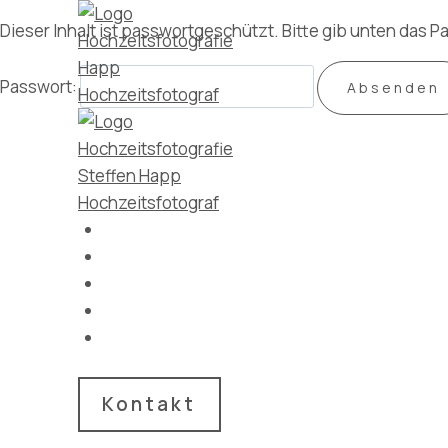
Zum
Dieser Inhalt ist passwortgeschützt. Bitte gib unten das 
Inhalt
springen
Passwort:
Home
Über mich
Portfolio
Euer Erlebnis
Fotobox mieten
Kontakt