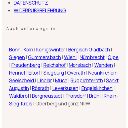
DATENSCHUTZ
WIDERRUFSBELEHRUNG
Auch unterwegs in...
Bonn
|
Köln
|
Königswinter
|
Bergisch Gladbach
|
Siegen
|
Gummersbach
|
Wiehl
|
Nümbrecht
|
Olpe
|
Freudenberg
|
Reichshof
|
Morsbach
|
Wenden
|
Hennef
|
Eitorf
|
Siegburg
|
Overath
|
Neunkirchen-
Seelscheid
|
Lindlar
|
Much
|
Ruppichteroth
|
Sankt
Augustin
|
Rösrath
|
Leverkusen
|
Engelskirchen
|
Waldbröl
|
Bergneustadt
|
Troisdorf
|
Brühl
|
Rhein-
Sieg-Kreis
| Oberberg und ganz NRW