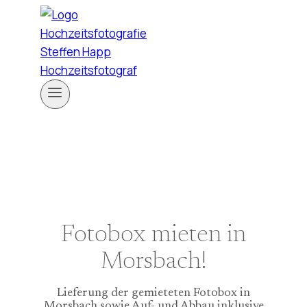
Zum
Inhalt
springen
Fotobox mieten in
Morsbach!
Lieferung der gemieteten Fotobox in
Morsbach sowie Auf- und Abbau inklusive